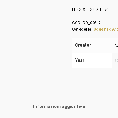
H.23 X L.34 X L.34
COD:
DO_003-2
Categoria:
Oggetti d'Ar
Creator
A
Year
2
Informazioni aggiuntive