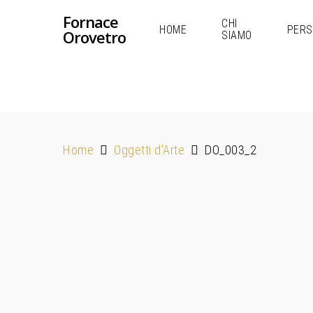
Fornace
CHI
HOME
PERS
Orovetro
SIAMO
Home
Oggetti d'Arte
DO_003_2
Hit enter to search or ESC to close