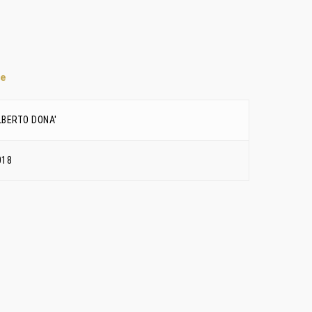
te
LBERTO DONA'
018