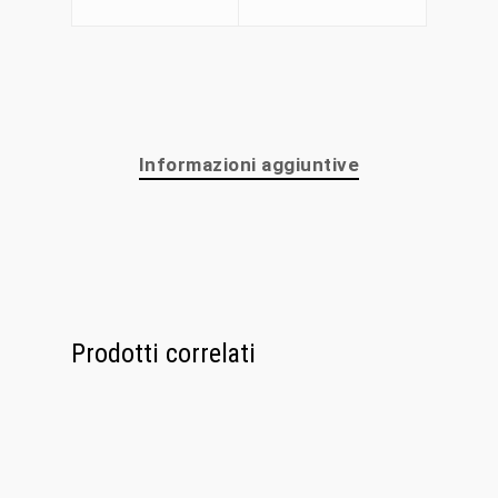
Chi Siamo
Personalizzaz
Lampadari
Informazioni aggiuntive
Bicchieri
Sculture
Oggetti D’Art
Glass Experi
Prodotti correlati
Media
Contatti