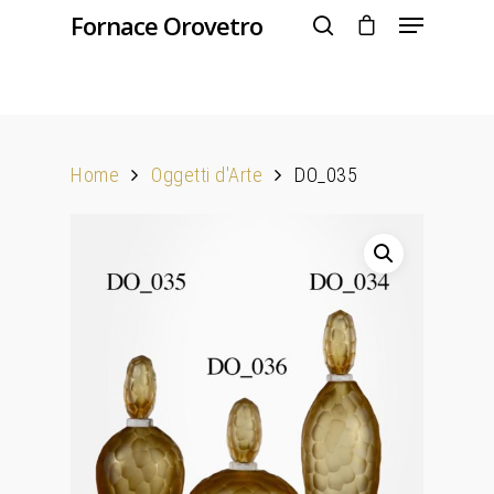
Fornace Orovetro
Hit enter to search or ESC to close
Home
Oggetti d'Arte
DO_035