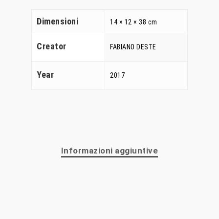
Home
Dimensioni
14 × 12 × 38 cm
Chi Siamo
Creator
FABIANO DESTE
Personalizzaz
Year
2017
Lampadari
Bicchieri
Sculture
Informazioni aggiuntive
Oggetti D’Art
Glass Experi
Media