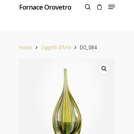
Fornace Orovetro
Hit enter to search or ESC to close
Home
Oggetti d'Arte
DO_084