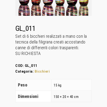
GL_011
Set di 6 bicchieri realizzati a mano con la
tecnica della filigrana creati accostando
canne di differenti colori trasparenti.
SU RICHIESTA
COD:
GL_011
Categoria:
Bicchieri
Peso
15 kg
Home
Dimensioni
150 × 20 × 40 cm
Chi Siamo