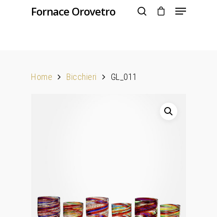
Fornace Orovetro
Hit enter to search or ESC to close
Home
Bicchieri
GL_011