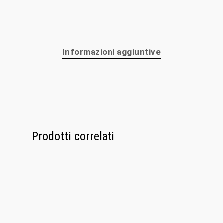
Personalizzaz
Lampadari
Informazioni aggiuntive
Bicchieri
Sculture
Oggetti D’Art
Glass Experi
Prodotti correlati
Media
Contatti