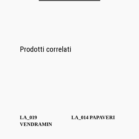
Lampadari
Bicchieri
Sculture
Prodotti correlati
Oggetti D’Art
Glass Experi
Media
Contatti
LA_019
LA_014 PAPAVERI
VENDRAMIN