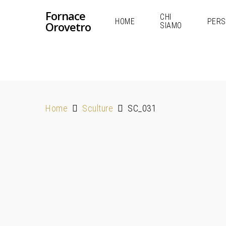
Fornace
CHI
HOME
PERS
Orovetro
SIAMO
Home
Sculture
SC_031
Hit enter to search or ESC to close