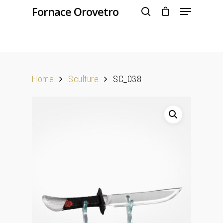
Fornace Orovetro
Hit enter to search or ESC to close
Home
Sculture
SC_038