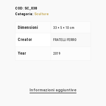
COD:
SC_038
Categoria:
Sculture
Home
Dimensioni
33 × 5 × 10 cm
Chi Siamo
Creator
FRATELLI FERRO
Personalizzaz
Lampadari
Year
2019
Bicchieri
Sculture
Oggetti D’Art
Informazioni aggiuntive
Glass Experi