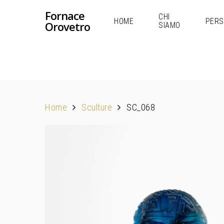
Fornace
CHI
HOME
PERS
Orovetro
SIAMO
Home
Sculture
SC_068
Hit enter to search or ESC to close