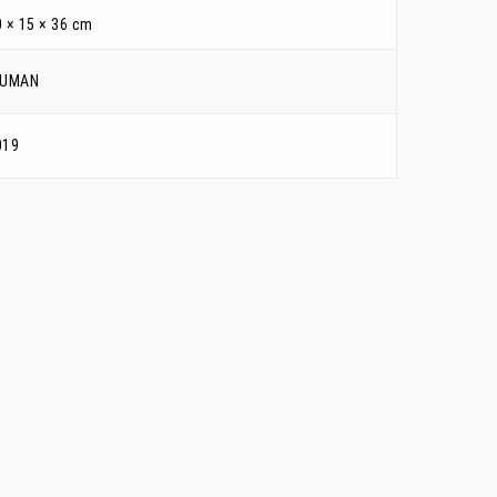
 × 15 × 36 cm
IUMAN
019