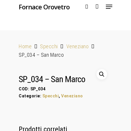
Fornace Orovetro
Hit enter to search or ESC to close
Home
Specchi
Veneziano
SP_034 – San Marco
SP_034 – San Marco
COD:
SP_034
Categorie:
Specchi
,
Veneziano
Prodotti correlati