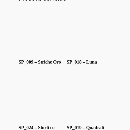
Home
Chi Siamo
Personalizzaz
Lampadari
SP_009 – Striche Oro
SP_018 – Luna
Bicchieri
Sculture
Oggetti D’Art
Glass Experi
Media
SP_024 – Storti co
SP_019 – Quadrati