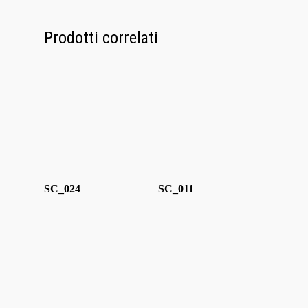
Bicchieri
Prodotti correlati
Sculture
Oggetti D’Art
Glass Experi
Media
Contatti
SC_024
SC_011