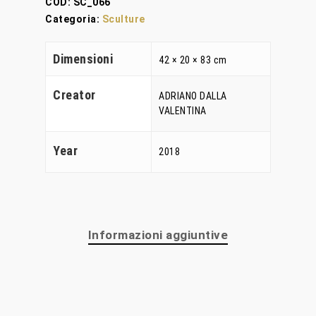
COD:
SC_066
Categoria:
Sculture
Dimensioni
42 × 20 × 83 cm
Creator
ADRIANO DALLA
VALENTINA
Year
2018
Home
Chi Siamo
Informazioni aggiuntive
Personalizzaz
Lampadari